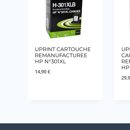
UPRINT CARTOUCHE
UP
REMANUFACTUREE
CA
HP N°301XL
RE
HP
14,90
€
29,